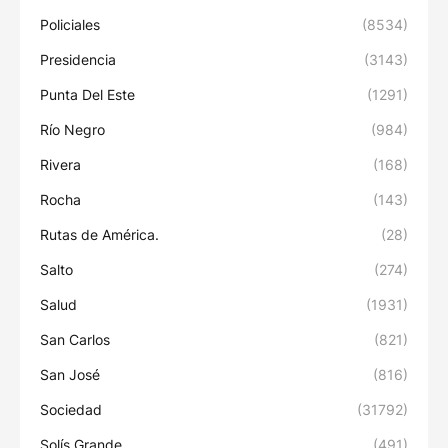
Policiales
(8534)
Presidencia
(3143)
Punta Del Este
(1291)
Río Negro
(984)
Rivera
(168)
Rocha
(143)
Rutas de América.
(28)
Salto
(274)
Salud
(1931)
San Carlos
(821)
San José
(816)
Sociedad
(31792)
Solís Grande
(491)