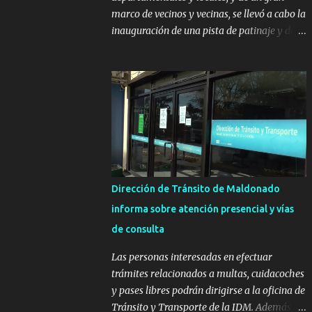
marco de vecinos y vecinas, se llevó a cabo la
inauguración de una pista de patinaje y de
un sector infantil ubicados en el Parque
Metropolitano de La Paz. El proyecto cuenta
con el apoyo del Fondo + Local que es
impulsado por el Programa Uruguay
Integra, de la Dirección de Descentralización
e Inversión Pública de OPP, así como aportes
del Gobierno de Canelones y del Ministerio
de Transporte y Obras Públicas. La nueva
infraestructura deportiva consiste en una
Dirección de Tránsito de Maldonado
plataforma de 35 m por 20 m con banco de
informa sobre atención presencial y vías
hormigón sobre sus laterales. Su destino
de consulta
será polifuncional, permitiendo la práctica
de patín, hockey, gimnasia y la realización
Las personas interesadas en efectuar
de eventos culturales. Próximo a la pista, se
trámites relacionados a multas, cuidacoches
instalaron juegos infantiles y equipamiento
y pases libres podrán dirigirse a la oficina de
urbano (bancos de hormigón y sets de
Tránsito y Transporte de la IDM. Además, la