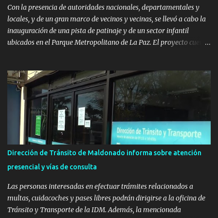
Con la presencia de autoridades nacionales, departamentales y
locales, y de un gran marco de vecinos y vecinas, se llevó a cabo la
inauguración de una pista de patinaje y de un sector infantil
ubicados en el Parque Metropolitano de La Paz. El proyecto cuenta
con el apoyo del Fondo + Local que es impulsado por el Programa
Uruguay Integra, de la Dirección de Descentralización e Inversión
Pública de OPP, así como aportes del Gobierno de Canelones y del
Ministerio de Transporte y Obras Públicas. La nueva
infraestructura deportiva consiste en una plataforma de 35 m por
20 m con banco de hormigón sobre sus laterales. Su destino será
polifuncional, permitiendo la práctica de patín, hockey, gimnasia y
la realización de eventos culturales. Próximo a la pista, se
instalaron juegos infantiles y equipamiento urbano (bancos de
Dirección de Tránsito de Maldonado informa sobre atención
hormigón y sets de bancos y mesas). A su vez, se incorporaron
presencial y vías de consulta
nuevos pavimentos e iluminación. La totalidad de estas obras
implicaron una inversión estimada ...
Las personas interesadas en efectuar trámites relacionados a
multas, cuidacoches y pases libres podrán dirigirse a la oficina de
Tránsito y Transporte de la IDM. Además, la mencionada