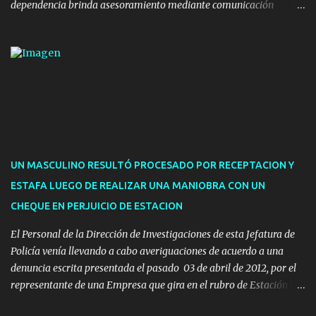
dependencia brinda asesoramiento mediante comunicación
telefónica y correo electrónico. La dependencia admitirá el ingreso
de hasta cinco personas a la oficina. En cuanto a la atención
presencial comprende los siguientes trámites: Multas: devolución
de licencias de conducir retenidas por espirometrías y trámites
para la devolución de motos retenidas. Cuidacoches en general.
Pases libres: recargas, renovaciones y estudiantes. Información por
vía telefónica y correo electrónico: Multas: reclamos o consultas a
descargostransito@maldonado.gub.uy, o al teléfono 4222
1921(interno 1456). Cuidacoches: consultas a
UN MASCULINO RESULTÓ PROCESADO POR RECEPTACION Y
transitoytransporte@maldonado.gub.uy, teléfono 4222
ESTAFA LUEGO DE REALIZAR UNA MANIOBRA CON UN
1921(interno 1246). Transporte: consultas generales relacionadas a
CHEQUE EN PERJUICIO DE ESTACION
Uber y Taxi, a través de transporte@maldonado.gub.uy, t...
El Personal de la Dirección de Investigaciones de esta Jefatura de
Policía venía llevando a cabo averiguaciones de acuerdo a una
denuncia escrita presentada el pasado 03 de abril de 2012, por el
representante de una Empresa que gira en el rubro de Estación de
Servicio de la ciudad de Pan de Azúcar.-