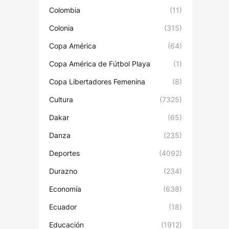
Colombia
(11)
Colonia
(315)
Copa América
(64)
Copa América de Fútbol Playa
(1)
Copa Libertadores Femenina
(8)
Cultura
(7325)
Dakar
(65)
Danza
(235)
Deportes
(4092)
Durazno
(234)
Economía
(638)
Ecuador
(18)
Educación
(1912)