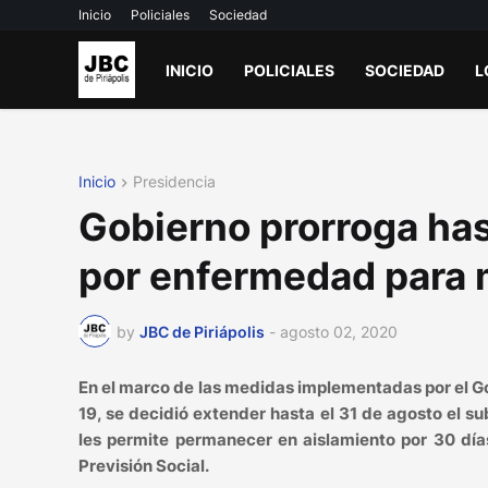
Inicio
Policiales
Sociedad
INICIO
POLICIALES
SOCIEDAD
L
Inicio
Presidencia
Gobierno prorroga has
por enfermedad para 
by
JBC de Piriápolis
-
agosto 02, 2020
En el marco de las medidas implementadas por el G
19, se decidió extender hasta el 31 de agosto el 
les permite permanecer en aislamiento por 30 dí
Previsión Social.