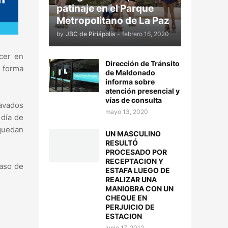
patinaje en el Parque
Metropolitano de La Paz
by
JBC de Piriápolis
-
febrero 16, 2020
cer en
Dirección de Tránsito
 forma
de Maldonado
informa sobre
atención presencial y
vías de consulta
avados
mayo 13, 2020
 día de
quedan
UN MASCULINO
RESULTÓ
PROCESADO POR
RECEPTACION Y
caso de
ESTAFA LUEGO DE
REALIZAR UNA
MANIOBRA CON UN
CHEQUE EN
PERJUICIO DE
ESTACION
junio 17, 2012