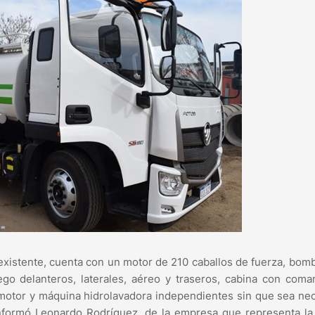
 existente, cuenta con un motor de 210 caballos de fuerza, bom
ego delanteros, laterales, aéreo y traseros, cabina con com
n motor y máquina hidrolavadora independientes sin que sea ne
 informó Leonardo Rodríguez, de la empresa que representa l