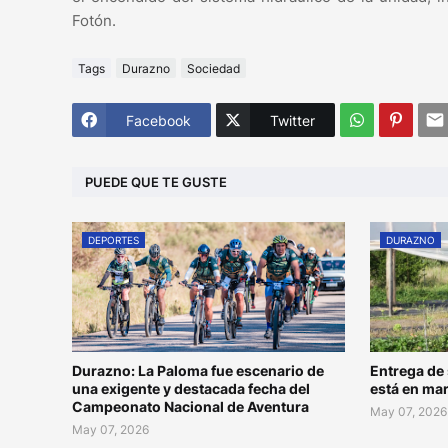
Fotón.
Tags
Durazno
Sociedad
Facebook
Twitter
PUEDE QUE TE GUSTE
DEPORTES
DURAZNO
Durazno: La Paloma fue escenario de
Entrega de 
una exigente y destacada fecha del
está en ma
Campeonato Nacional de Aventura
May 07, 2026
May 07, 2026