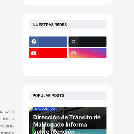
NUESTRAS REDES
POPULAR POSTS
MALDONADO
ba para
Dirección de Tránsito de
andos a
Maldonado informa
cesario
sobre atención
a marca