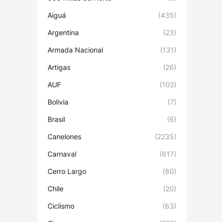
Aiguá
(435)
Argentina
(23)
Armada Nacional
(131)
Artigas
(26)
AUF
(102)
Bolivia
(7)
Brasil
(6)
Canelones
(2235)
Carnaval
(617)
Cerro Largo
(80)
Chile
(20)
Ciclismo
(63)