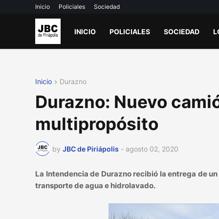
Inicio
Policiales
Sociedad
INICIO
POLICIALES
SOCIEDAD
L
Inicio
Durazno
Durazno: Nuevo camión
multipropósito
by
JBC de Piriápolis
-
agosto 02, 2020
La Intendencia de Durazno recibió la entrega de un 
transporte de agua e hidrolavado.