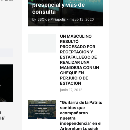
presencial y vías de
consulta
by
JBC de Piriápolis
-
mayo 13, 2020
UN MASCULINO
RESULTÓ
PROCESADO POR
RECEPTACION Y
ESTAFA LUEGO DE
REALIZAR UNA
MANIOBRA CON UN
CHEQUE EN
PERJUICIO DE
ESTACION
junio 17, 2012
“Guitarra de la Patria:
sonidos que
acompañaron
l
nuestra
lá”
independencia” en el
Arboretum Lussich