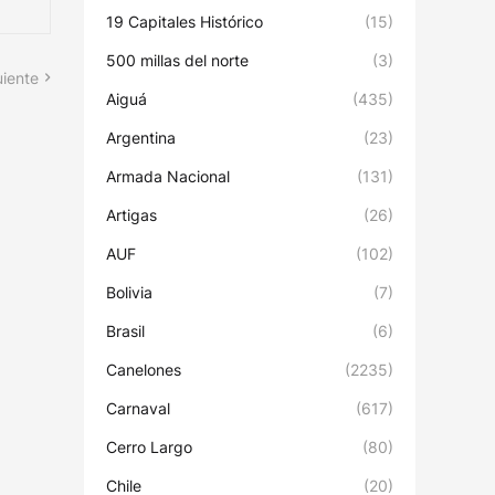
19 Capitales Histórico
(15)
500 millas del norte
(3)
uiente
Aiguá
(435)
Argentina
(23)
Armada Nacional
(131)
Artigas
(26)
AUF
(102)
Bolivia
(7)
Brasil
(6)
Canelones
(2235)
Carnaval
(617)
Cerro Largo
(80)
Chile
(20)