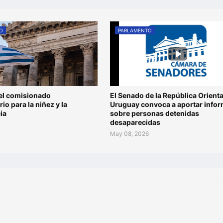
O
PARLAMENTO
el comisionado
El Senado de la República Orienta
io para la niñez y la
Uruguay convoca a aportar info
ia
sobre personas detenidas
desaparecidas
6
May 08, 2026