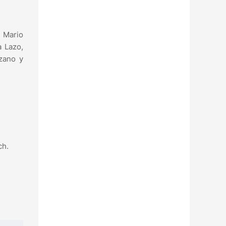
, Mario
a Lazo,
ozano y
ch.