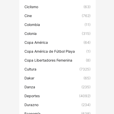
Ciclismo
(63)
Cine
(762)
Colombia
(11)
Colonia
(315)
Copa América
(64)
Copa América de Fútbol Playa
(1)
Copa Libertadores Femenina
(8)
Cultura
(7325)
Dakar
(65)
Danza
(235)
Deportes
(4092)
Durazno
(234)
Economía
(638)