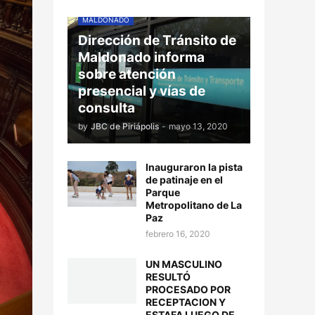
MALDONADO
Dirección de Tránsito de
Maldonado informa
sobre atención
presencial y vías de
consulta
by
JBC de Piriápolis
-
mayo 13, 2020
Inauguraron la pista
de patinaje en el
Parque
Metropolitano de La
Paz
febrero 16, 2020
UN MASCULINO
RESULTÓ
PROCESADO POR
RECEPTACION Y
ESTAFA LUEGO DE