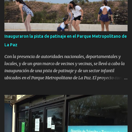
Inauguraron la pista de patinaje en el Parque Metropolitano de
La Paz
Con la presencia de autoridades nacionales, departamentales y
locales, y de un gran marco de vecinos y vecinas, se llevó a cabo la
inauguración de una pista de patinaje y de un sector infantil
ubicados en el Parque Metropolitano de La Paz. El proyecto cuenta
con el apoyo del Fondo + Local que es impulsado por el Programa
Uruguay Integra, de la Dirección de Descentralización e Inversión
Pública de OPP, así como aportes del Gobierno de Canelones y del
Ministerio de Transporte y Obras Públicas. La nueva
infraestructura deportiva consiste en una plataforma de 35 m por
20 m con banco de hormigón sobre sus laterales. Su destino será
polifuncional, permitiendo la práctica de patín, hockey, gimnasia y