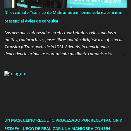
la realización de eventos culturales. Próximo a la pista, se
instalaron juegos infantiles y equipamiento urbano (bancos de
Dirección de Tránsito de Maldonado informa sobre atención
hormigón y sets de bancos y mesas). A su vez, se incorporaron
presencial y vías de consulta
nuevos pavimentos e iluminación. La totalidad de estas obras
implicaron una inversión estimada ...
Las personas interesadas en efectuar trámites relacionados a
multas, cuidacoches y pases libres podrán dirigirse a la oficina de
Tránsito y Transporte de la IDM. Además, la mencionada
dependencia brinda asesoramiento mediante comunicación
telefónica y correo electrónico. La dependencia admitirá el ingreso
de hasta cinco personas a la oficina. En cuanto a la atención
presencial comprende los siguientes trámites: Multas: devolución
de licencias de conducir retenidas por espirometrías y trámites
para la devolución de motos retenidas. Cuidacoches en general.
Pases libres: recargas, renovaciones y estudiantes. Información por
vía telefónica y correo electrónico: Multas: reclamos o consultas a
descargostransito@maldonado.gub.uy, o al teléfono 4222
1921(interno 1456). Cuidacoches: consultas a
UN MASCULINO RESULTÓ PROCESADO POR RECEPTACION Y
transitoytransporte@maldonado.gub.uy, teléfono 4222
ESTAFA LUEGO DE REALIZAR UNA MANIOBRA CON UN