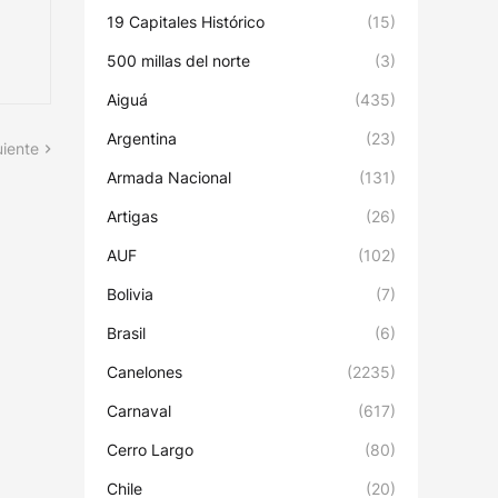
19 Capitales Histórico
(15)
500 millas del norte
(3)
Aiguá
(435)
Argentina
(23)
uiente
Armada Nacional
(131)
Artigas
(26)
AUF
(102)
Bolivia
(7)
Brasil
(6)
Canelones
(2235)
Carnaval
(617)
Cerro Largo
(80)
Chile
(20)