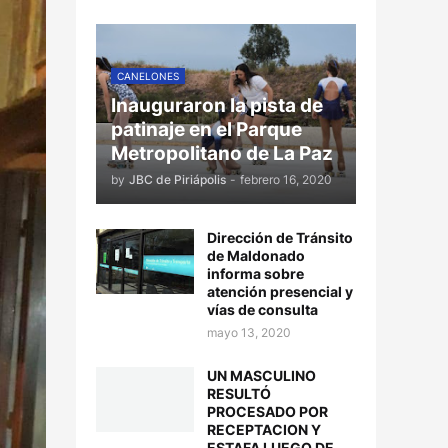
CANELONES
Inauguraron la pista de
patinaje en el Parque
Metropolitano de La Paz
by
JBC de Piriápolis
-
febrero 16, 2020
Dirección de Tránsito
de Maldonado
informa sobre
atención presencial y
vías de consulta
mayo 13, 2020
UN MASCULINO
RESULTÓ
PROCESADO POR
RECEPTACION Y
ESTAFA LUEGO DE