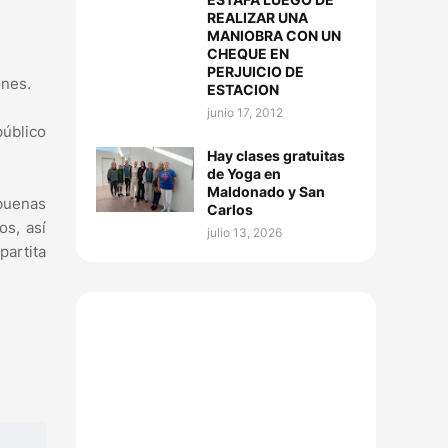
REALIZAR UNA
MANIOBRA CON UN
CHEQUE EN
PERJUICIO DE
ones.
ESTACION
junio 17, 2012
úblico
Hay clases gratuitas
de Yoga en
Maldonado y San
buenas
Carlos
os, así
julio 13, 2026
artita