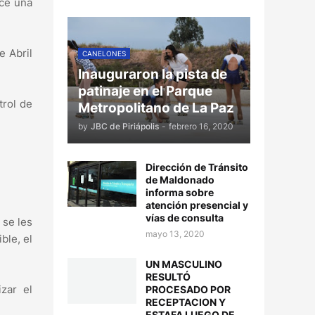
ece una
e Abril
CANELONES
Inauguraron la pista de
patinaje en el Parque
trol de
Metropolitano de La Paz
by
JBC de Piriápolis
-
febrero 16, 2020
Dirección de Tránsito
de Maldonado
informa sobre
atención presencial y
vías de consulta
 se les
mayo 13, 2020
ble, el
UN MASCULINO
RESULTÓ
zar el
PROCESADO POR
RECEPTACION Y
ESTAFA LUEGO DE