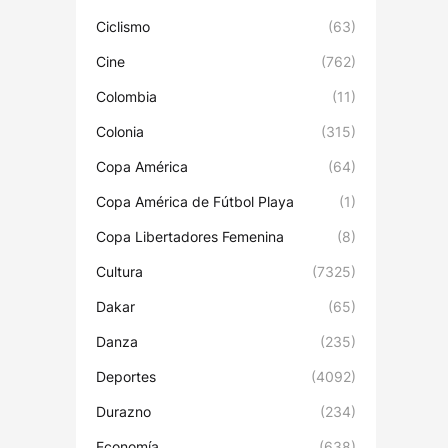
Ciclismo
(63)
Cine
(762)
Colombia
(11)
Colonia
(315)
Copa América
(64)
Copa América de Fútbol Playa
(1)
Copa Libertadores Femenina
(8)
Cultura
(7325)
Dakar
(65)
Danza
(235)
Deportes
(4092)
Durazno
(234)
Economía
(638)