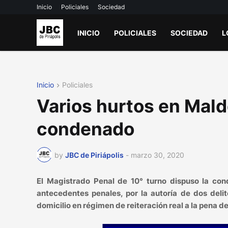
Inicio
Policiales
Sociedad
INICIO
POLICIALES
SOCIEDAD
L
Inicio
Policiales
Varios hurtos en Mald
condenado
by
JBC de Piriápolis
-
marzo 30, 2020
El Magistrado Penal de 10° turno dispuso la 
antecedentes penales, por la autoría de dos deli
domicilio en régimen de reiteración real a la pena 