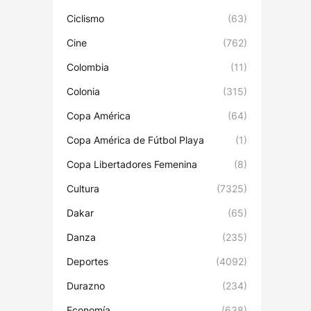
Ciclismo
(63)
Cine
(762)
Colombia
(11)
Colonia
(315)
Copa América
(64)
Copa América de Fútbol Playa
(1)
Copa Libertadores Femenina
(8)
Cultura
(7325)
Dakar
(65)
Danza
(235)
Deportes
(4092)
Durazno
(234)
Economía
(638)