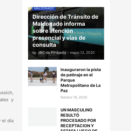
MALDONADO
Dirección de Tránsito de
Maldonado informa
sobre atención
presencial y vías de
consulta
by
JBC de Piriápolis
-
mayo 13, 2020
Inauguraron la pista
de patinaje en el
Parque
Metropolitano de La
Paz
ussich,
febrero 16, 2020
ales y
UN MASCULINO
RESULTÓ
PROCESADO POR
 el día
RECEPTACION Y
ESTAFA LUEGO DE