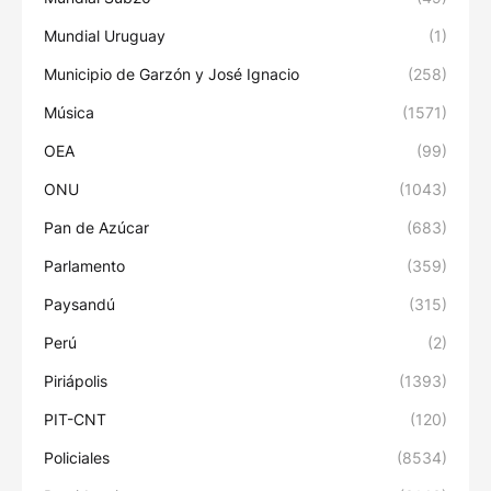
Mundial Uruguay
(1)
Municipio de Garzón y José Ignacio
(258)
Música
(1571)
OEA
(99)
ONU
(1043)
Pan de Azúcar
(683)
Parlamento
(359)
Paysandú
(315)
Perú
(2)
Piriápolis
(1393)
PIT-CNT
(120)
Policiales
(8534)