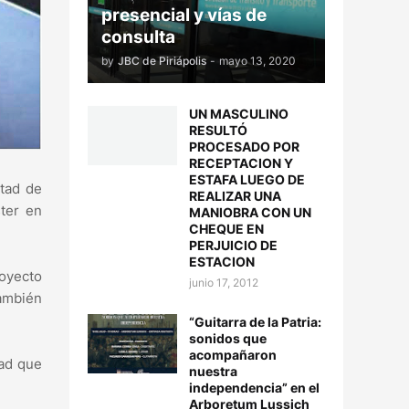
presencial y vías de
consulta
by
JBC de Piriápolis
-
mayo 13, 2020
UN MASCULINO
RESULTÓ
PROCESADO POR
RECEPTACION Y
ESTAFA LUEGO DE
tad de
REALIZAR UNA
ter en
MANIOBRA CON UN
CHEQUE EN
PERJUICIO DE
ESTACION
royecto
junio 17, 2012
también
“Guitarra de la Patria:
sonidos que
acompañaron
dad que
nuestra
independencia” en el
Arboretum Lussich