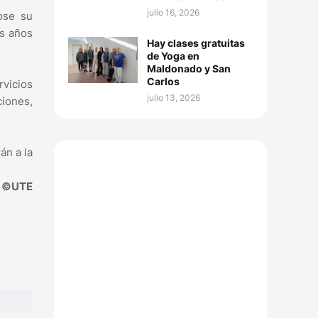
julio 16, 2026
ose su
os años
Hay clases gratuitas
de Yoga en
Maldonado y San
Carlos
rvicios
julio 13, 2026
iones,
án a la
©UTE