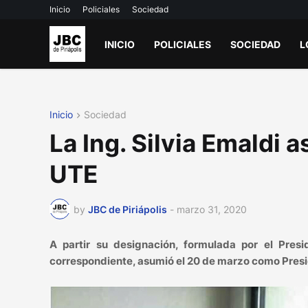
Inicio
Policiales
Sociedad
INICIO
POLICIALES
SOCIEDAD
L
Inicio
Sociedad
La Ing. Silvia Emaldi
UTE
by
JBC de Piriápolis
-
marzo 31, 2020
A partir su designación, formulada por el Presi
correspondiente, asumió el 20 de marzo como Preside