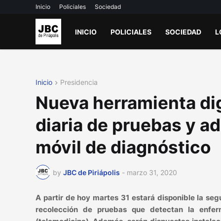
Inicio
Policiales
Sociedad
INICIO
POLICIALES
SOCIEDAD
L
Inicio
Presidencia
Nueva herramienta dig
diaria de pruebas y a
móvil de diagnóstico
by
JBC de Piriápolis
-
marzo 31, 2020
A partir de hoy martes 31 estará disponible la segu
recolección de pruebas que detectan la enfe