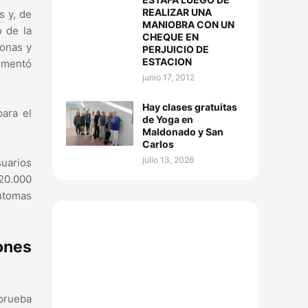
REALIZAR UNA
s y, de
MANIOBRA CON UN
o de la
CHEQUE EN
sonas y
PERJUICIO DE
ESTACION
lementó
junio 17, 2012
Hay clases gratuitas
ara el
de Yoga en
Maldonado y San
Carlos
julio 13, 2026
suarios
20.000
íntomas
ones
 prueba