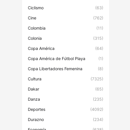
Ciclismo
(63)
Cine
(762)
Colombia
(11)
Colonia
(315)
Copa América
(64)
Copa América de Fútbol Playa
(1)
Copa Libertadores Femenina
(8)
Cultura
(7325)
Dakar
(65)
Danza
(235)
Deportes
(4092)
Durazno
(234)
Economía
(638)