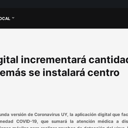
OCAL
ital incrementará cantida
demás se instalará centro
nda versión de Coronavirus UY, la aplicación digital que faci
rmedad COVID-19, que sumará la atención médica a dis