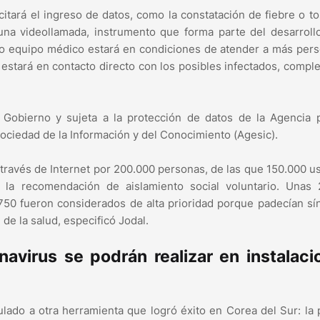
citará el ingreso de datos, como la constatación de fiebre o to
una videollamada, instrumento que forma parte del desarroll
o equipo médico estará en condiciones de atender a más per
 estará en contacto directo con los posibles infectados, comp
 Gobierno y sujeta a la protección de datos de la Agencia p
Sociedad de la Información y del Conocimiento (Agesic).
 través de Internet por 200.000 personas, de las que 150.000 u
n la recomendación de aislamiento social voluntario. Unas 
 750 fueron considerados de alta prioridad porque padecían s
de la salud, especificó Jodal.
avirus se podrán realizar en instalaci
ulado a otra herramienta que logró éxito en Corea del Sur: la