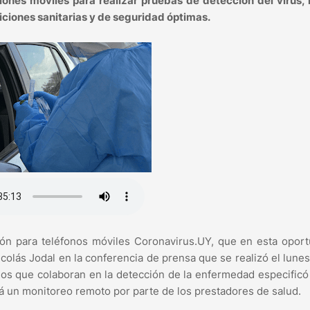
ones móviles para realizar pruebas de detección del virus, 
iciones sanitarias y de seguridad óptimas.
ación para teléfonos móviles Coronavirus.UY, que en esta opor
colás Jodal en la conferencia de prensa que se realizó el lune
rios que colaboran en la detección de la enfermedad especificó
rá un monitoreo remoto por parte de los prestadores de salud.