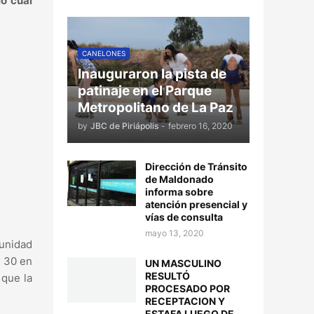
lo cual
CANELONES
Inauguraron la pista de
patinaje en el Parque
Metropolitano de La Paz
by
JBC de Piriápolis
-
febrero 16, 2020
Dirección de Tránsito
de Maldonado
informa sobre
atención presencial y
vías de consulta
mayo 13, 2020
tunidad
s 30 en
UN MASCULINO
RESULTÓ
 que la
PROCESADO POR
RECEPTACION Y
ESTAFA LUEGO DE