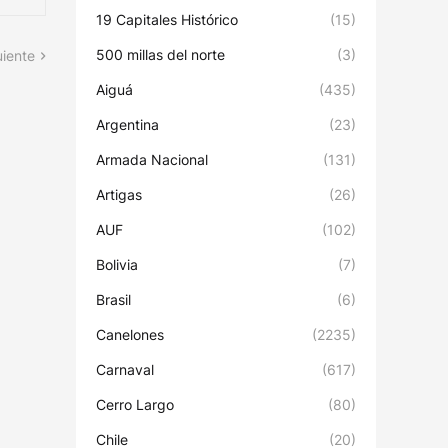
19 Capitales Histórico
(15)
500 millas del norte
(3)
uiente
Aiguá
(435)
Argentina
(23)
Armada Nacional
(131)
Artigas
(26)
AUF
(102)
Bolivia
(7)
Brasil
(6)
Canelones
(2235)
Carnaval
(617)
Cerro Largo
(80)
Chile
(20)