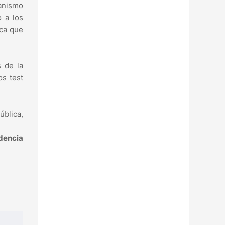
canismo
o a los
ica que
s de la
os test
ública,
dencia