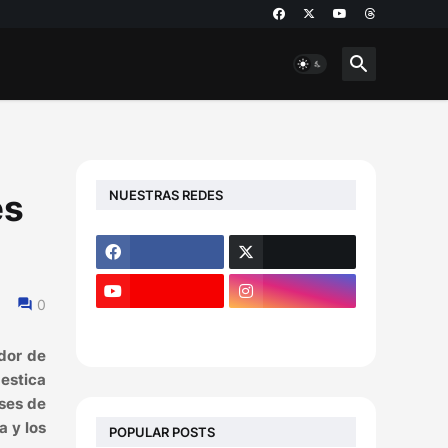
NUESTRAS REDES
es
0
dor de
estica
eses de
a y los
POPULAR POSTS