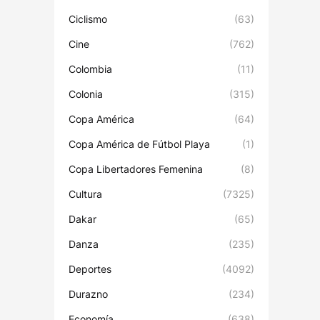
Ciclismo
(63)
Cine
(762)
Colombia
(11)
Colonia
(315)
Copa América
(64)
Copa América de Fútbol Playa
(1)
Copa Libertadores Femenina
(8)
Cultura
(7325)
Dakar
(65)
Danza
(235)
Deportes
(4092)
Durazno
(234)
Economía
(638)