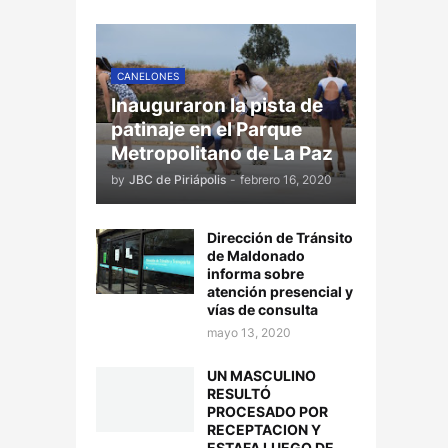
CANELONES
Inauguraron la pista de
patinaje en el Parque
Metropolitano de La Paz
by
JBC de Piriápolis
-
febrero 16, 2020
Dirección de Tránsito
de Maldonado
informa sobre
atención presencial y
vías de consulta
mayo 13, 2020
UN MASCULINO
RESULTÓ
PROCESADO POR
RECEPTACION Y
ESTAFA LUEGO DE