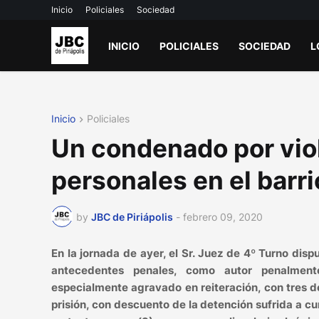
Inicio
Policiales
Sociedad
INICIO
POLICIALES
SOCIEDAD
L
Inicio
Policiales
Un condenado por vio
personales en el barr
by
JBC de Piriápolis
-
febrero 09, 2020
En la jornada de ayer, el Sr. Juez de 4º Turno 
antecedentes penales, como autor penalmente
especialmente agravado en reiteración, con tres de
prisión, con descuento de la detención sufrida a c