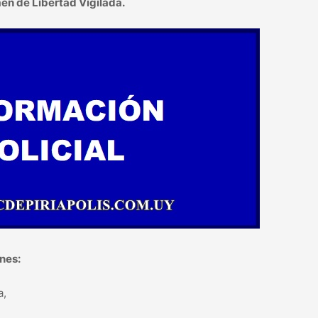
en de Libertad Vigilada.
nes:
a,