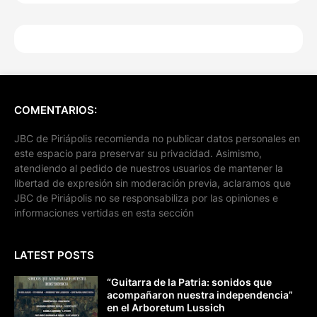
COMENTARIOS:
JBC de Piriápolis recomienda no publicar datos personales en
este espacio para preservar su privacidad. Asimismo,
atendiendo al pedido de nuestros usuarios de mantener la
libertad de expresión sin moderación previa, aclaramos que
JBC de Piriápolis no se responsabiliza por las opiniones e
informaciones vertidas en esta sección
LATEST POSTS
“Guitarra de la Patria: sonidos que
acompañaron nuestra independencia”
en el Arboretum Lussich