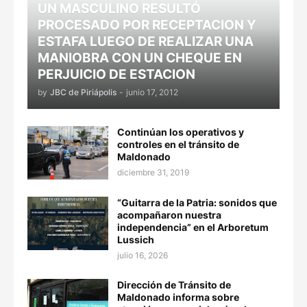
UN MASCULINO RESULTÓ
PROCESADO POR RECEPTACION Y
ESTAFA LUEGO DE REALIZAR UNA
MANIOBRA CON UN CHEQUE EN
PERJUICIO DE ESTACION
by
JBC de Piriápolis
-
junio 17, 2012
Continúan los operativos y
controles en el tránsito de
Maldonado
diciembre 31, 2019
“Guitarra de la Patria: sonidos que
acompañaron nuestra
independencia” en el Arboretum
Lussich
julio 16, 2026
Dirección de Tránsito de
Maldonado informa sobre