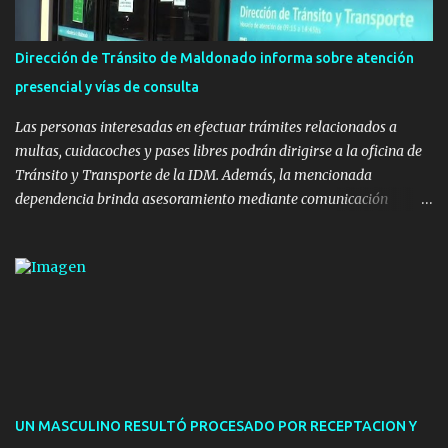
la realización de eventos culturales. Próximo a la pista, se
instalaron juegos infantiles y equipamiento urbano (bancos de
Dirección de Tránsito de Maldonado informa sobre atención
hormigón y sets de bancos y mesas). A su vez, se incorporaron
presencial y vías de consulta
nuevos pavimentos e iluminación. La totalidad de estas obras
implicaron una inversión estimada ...
Las personas interesadas en efectuar trámites relacionados a
multas, cuidacoches y pases libres podrán dirigirse a la oficina de
Tránsito y Transporte de la IDM. Además, la mencionada
dependencia brinda asesoramiento mediante comunicación
telefónica y correo electrónico. La dependencia admitirá el ingreso
de hasta cinco personas a la oficina. En cuanto a la atención
presencial comprende los siguientes trámites: Multas: devolución
de licencias de conducir retenidas por espirometrías y trámites
para la devolución de motos retenidas. Cuidacoches en general.
Pases libres: recargas, renovaciones y estudiantes. Información por
vía telefónica y correo electrónico: Multas: reclamos o consultas a
descargostransito@maldonado.gub.uy, o al teléfono 4222
1921(interno 1456). Cuidacoches: consultas a
UN MASCULINO RESULTÓ PROCESADO POR RECEPTACION Y
transitoytransporte@maldonado.gub.uy, teléfono 4222