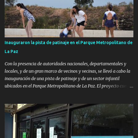
Inauguraron la pista de patinaje en el Parque Metropolitano de
La Paz
Con la presencia de autoridades nacionales, departamentales y
locales, y de un gran marco de vecinos y vecinas, se llevó a cabo la
inauguración de una pista de patinaje y de un sector infantil
ubicados en el Parque Metropolitano de La Paz. El proyecto cuenta
con el apoyo del Fondo + Local que es impulsado por el Programa
Uruguay Integra, de la Dirección de Descentralización e Inversión
Pública de OPP, así como aportes del Gobierno de Canelones y del
Ministerio de Transporte y Obras Públicas. La nueva
infraestructura deportiva consiste en una plataforma de 35 m por
20 m con banco de hormigón sobre sus laterales. Su destino será
polifuncional, permitiendo la práctica de patín, hockey, gimnasia y