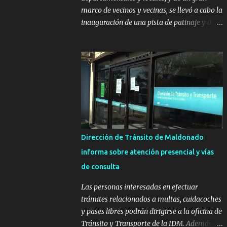
marco de vecinos y vecinas, se llevó a cabo la
inauguración de una pista de patinaje y de
un sector infantil ubicados en el Parque
Metropolitano de La Paz. El proyecto cuenta
con el apoyo del Fondo + Local que es
impulsado por el Programa Uruguay
Integra, de la Dirección de Descentralización
e Inversión Pública de OPP, así como aportes
del Gobierno de Canelones y del Ministerio
de Transporte y Obras Públicas. La nueva
infraestructura deportiva consiste en una
Dirección de Tránsito de Maldonado
plataforma de 35 m por 20 m con banco de
informa sobre atención presencial y vías
hormigón sobre sus laterales. Su destino
de consulta
será polifuncional, permitiendo la práctica
de patín, hockey, gimnasia y la realización
Las personas interesadas en efectuar
de eventos culturales. Próximo a la pista, se
trámites relacionados a multas, cuidacoches
instalaron juegos infantiles y equipamiento
y pases libres podrán dirigirse a la oficina de
urbano (bancos de hormigón y sets de
Tránsito y Transporte de la IDM. Además, la