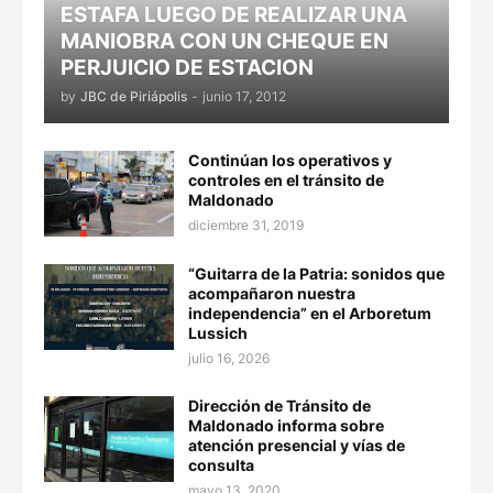
ESTAFA LUEGO DE REALIZAR UNA
MANIOBRA CON UN CHEQUE EN
PERJUICIO DE ESTACION
by
JBC de Piriápolis
-
junio 17, 2012
Continúan los operativos y
controles en el tránsito de
Maldonado
diciembre 31, 2019
“Guitarra de la Patria: sonidos que
acompañaron nuestra
independencia” en el Arboretum
Lussich
julio 16, 2026
Dirección de Tránsito de
Maldonado informa sobre
atención presencial y vías de
consulta
mayo 13, 2020