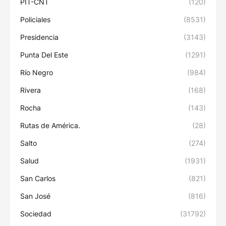
PIT-CNT
(120)
Policiales
(8531)
Presidencia
(3143)
Punta Del Este
(1291)
Río Negro
(984)
Rivera
(168)
Rocha
(143)
Rutas de América.
(28)
Salto
(274)
Salud
(1931)
San Carlos
(821)
San José
(816)
Sociedad
(31792)