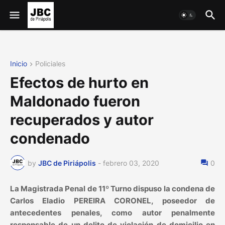
Inicio
Policiales
Efectos de hurto en
Maldonado fueron
recuperados y autor
condenado
by
JBC de Piriápolis
-
febrero 03, 2020
0
La Magistrada Penal de 11º Turno dispuso la condena de
Carlos Eladio PEREIRA CORONEL, poseedor de
antecedentes penales, como autor penalmente
responsable de un delito de violación de domicilio en