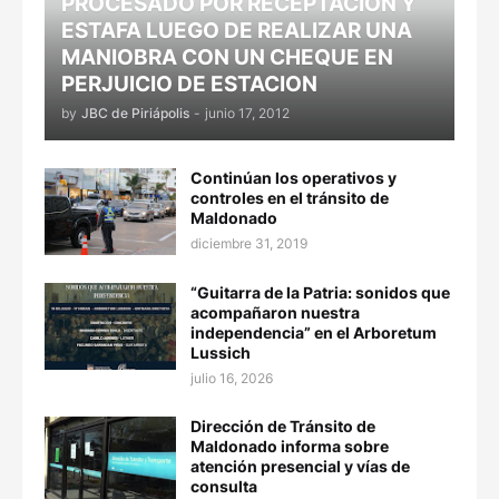
PROCESADO POR RECEPTACION Y
ESTAFA LUEGO DE REALIZAR UNA
MANIOBRA CON UN CHEQUE EN
PERJUICIO DE ESTACION
by
JBC de Piriápolis
-
junio 17, 2012
Continúan los operativos y
controles en el tránsito de
Maldonado
diciembre 31, 2019
“Guitarra de la Patria: sonidos que
acompañaron nuestra
independencia” en el Arboretum
Lussich
julio 16, 2026
Dirección de Tránsito de
Maldonado informa sobre
atención presencial y vías de
consulta