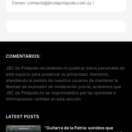
Correo: contacto@jbcdepiriapolis.com.uy /
COMENTARIOS:
JBC de Piriápolis recomienda no publicar datos personales en
este espacio para preservar su privacidad. Asimismo,
atendiendo al pedido de nuestros usuarios de mantener la
libertad de expresión sin moderación previa, aclaramos que
JBC de Piriápolis no se responsabiliza por las opiniones e
informaciones vertidas en esta sección
LATEST POSTS
“Guitarra de la Patria: sonidos que