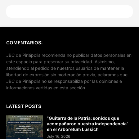
COMENTARIOS:
JBC de Piriápolis recomienda no publicar datos personales en
este espacio para preservar su privacidad. Asimismo,
atendiendo al pedido de nuestros usuarios de mantener la
libertad de expresión sin moderación previa, aclaramos que
JBC de Piriápolis no se responsabiliza por las opiniones e
informaciones vertidas en esta sección
LATEST POSTS
“Guitarra de la Patria: sonidos que
acompañaron nuestra independencia”
en el Arboretum Lussich
July 16, 2026