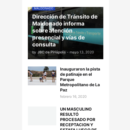
MALDONADO
Dirección de Tránsito de
Maldonado informa
sobre atención
presencial y vías de
consulta
by
JBC de Piriápolis
-
mayo 13, 2020
Inauguraron la pista
de patinaje en el
Parque
Metropolitano de La
Paz
febrero 16, 2020
UN MASCULINO
RESULTÓ
PROCESADO POR
RECEPTACION Y
ESTAFA LUEGO DE