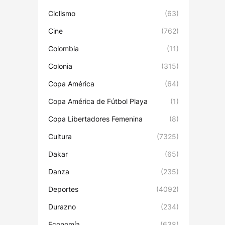
Ciclismo
(63)
Cine
(762)
Colombia
(11)
Colonia
(315)
Copa América
(64)
Copa América de Fútbol Playa
(1)
Copa Libertadores Femenina
(8)
Cultura
(7325)
Dakar
(65)
Danza
(235)
Deportes
(4092)
Durazno
(234)
Economía
(638)