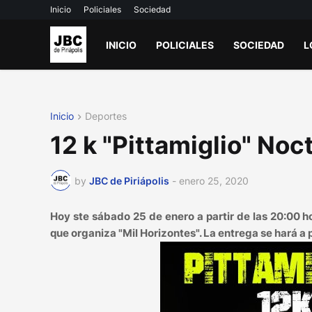
Inicio
Policiales
Sociedad
INICIO
POLICIALES
SOCIEDAD
L
Inicio
Deportes
12 k "Pittamiglio" No
by
JBC de Piriápolis
-
enero 25, 2020
Hoy ste sábado 25 de enero a partir de las 20:00 h
que organiza "Mil Horizontes". La entrega se hará a p