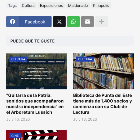
Tags
Cultura
Exposiciones
Maldonado
Piriápolis
Facebook
PUEDE QUE TE GUSTE
CULTURA
CULTURA
“Guitarra de la Patria:
Biblioteca de Punta del Este
sonidos que acompañaron
tiene más de 1.400 socios y
nuestra independencia” en
comienza con su Club de
el Arboretum Lussich
Lectura
July 16, 2026
July 13, 2026
CINE