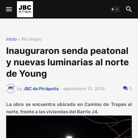
Inicio
Río Negro
Inauguraron senda peatonal
y nuevas luminarias al norte
de Young
by
JBC de Piriápolis
-
septiembre 10, 2019
0
La obra se encuentra ubicada en Camino de Tropas al
norte, frente a las viviendas del Barrio J4.