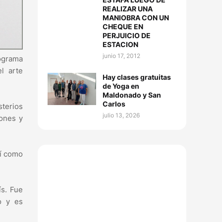
REALIZAR UNA
MANIOBRA CON UN
CHEQUE EN
PERJUICIO DE
ESTACION
junio 17, 2012
ograma
l arte
Hay clases gratuitas
de Yoga en
Maldonado y San
Carlos
sterios
julio 13, 2026
lones y
sí como
ís. Fue
o y es