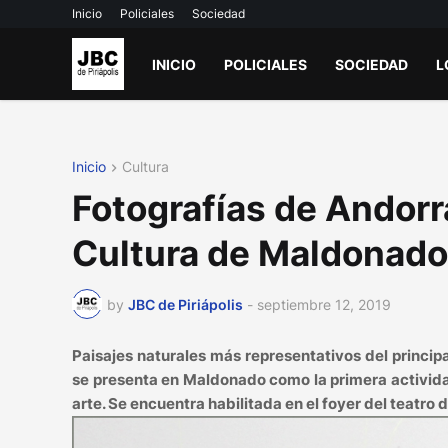
Inicio
Policiales
Sociedad
INICIO
POLICIALES
SOCIEDAD
L
Inicio
Cultura
Fotografías de Andorra
Cultura de Maldonado
by
JBC de Piriápolis
-
septiembre 12, 2019
Paisajes naturales más representativos del princi
se presenta en Maldonado como la primera activida
arte. Se encuentra habilitada en el foyer del teatro