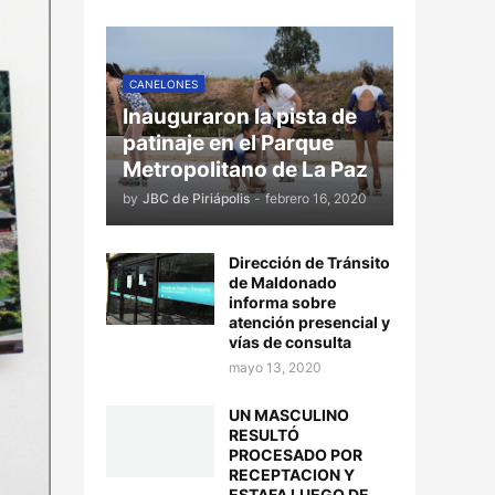
CANELONES
Inauguraron la pista de
patinaje en el Parque
Metropolitano de La Paz
by
JBC de Piriápolis
-
febrero 16, 2020
Dirección de Tránsito
de Maldonado
informa sobre
atención presencial y
vías de consulta
mayo 13, 2020
UN MASCULINO
RESULTÓ
PROCESADO POR
RECEPTACION Y
ESTAFA LUEGO DE