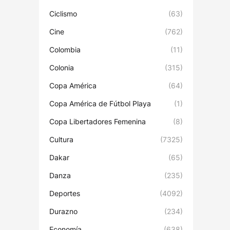
Ciclismo
(63)
Cine
(762)
Colombia
(11)
Colonia
(315)
Copa América
(64)
Copa América de Fútbol Playa
(1)
Copa Libertadores Femenina
(8)
Cultura
(7325)
Dakar
(65)
Danza
(235)
Deportes
(4092)
Durazno
(234)
Economía
(638)