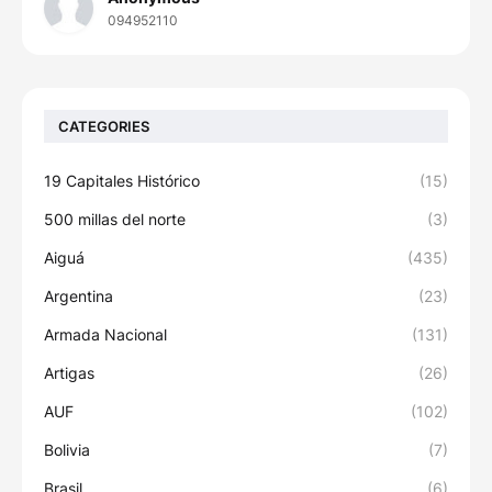
094952110
CATEGORIES
19 Capitales Histórico
(15)
500 millas del norte
(3)
Aiguá
(435)
Argentina
(23)
Armada Nacional
(131)
Artigas
(26)
AUF
(102)
Bolivia
(7)
Brasil
(6)