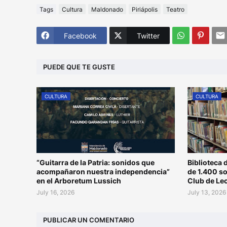
Tags
Cultura
Maldonado
Piriápolis
Teatro
Facebook
Twitter
PUEDE QUE TE GUSTE
CULTURA
CULTURA
“Guitarra de la Patria: sonidos que
Biblioteca 
acompañaron nuestra independencia”
de 1.400 s
en el Arboretum Lussich
Club de Le
July 16, 2026
July 13, 2026
PUBLICAR UN COMENTARIO