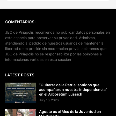
COMENTARIOS:
JBC de Piriápolis recomienda no publicar datos personales en
este espacio para preservar su privacidad. Asimismo,
atendiendo al pedido de nuestros usuarios de mantener la
libertad de expresión sin moderación previa, aclaramos que
JBC de Piriápolis no se responsabiliza por las opiniones e
informaciones vertidas en esta sección
LATEST POSTS
“Guitarra de la Patria: sonidos que
acompañaron nuestra independencia”
en el Arboretum Lussich
July 16, 2026
Agosto es el Mes de la Juventud en