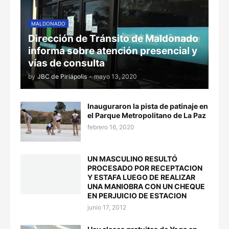
MALDONADO
Dirección de Tránsito de Maldonado
informa sobre atención presencial y
vías de consulta
by
JBC de Piriápolis
-
mayo 13, 2020
Inauguraron la pista de patinaje en
el Parque Metropolitano de La Paz
febrero 16, 2020
UN MASCULINO RESULTÓ
PROCESADO POR RECEPTACION
Y ESTAFA LUEGO DE REALIZAR
UNA MANIOBRA CON UN CHEQUE
EN PERJUICIO DE ESTACION
junio 17, 2012