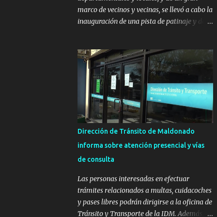
marco de vecinos y vecinas, se llevó a cabo la
inauguración de una pista de patinaje y de
un sector infantil ubicados en el Parque
Metropolitano de La Paz. El proyecto cuenta
con el apoyo del Fondo + Local que es
impulsado por el Programa Uruguay
Integra, de la Dirección de Descentralización
e Inversión Pública de OPP, así como aportes
del Gobierno de Canelones y del Ministerio
de Transporte y Obras Públicas. La nueva
infraestructura deportiva consiste en una
Dirección de Tránsito de Maldonado
plataforma de 35 m por 20 m con banco de
informa sobre atención presencial y vías
hormigón sobre sus laterales. Su destino
de consulta
será polifuncional, permitiendo la práctica
de patín, hockey, gimnasia y la realización
Las personas interesadas en efectuar
de eventos culturales. Próximo a la pista, se
trámites relacionados a multas, cuidacoches
instalaron juegos infantiles y equipamiento
y pases libres podrán dirigirse a la oficina de
urbano (bancos de hormigón y sets de
Tránsito y Transporte de la IDM. Además, la