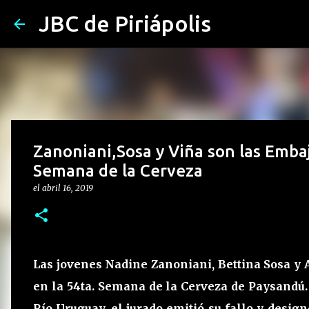
JBC de Piriápolis
Zanoniani,Sosa y Viña son las Emba
Semana de la Cerveza
el
abril 16, 2019
Las jovenes Nadine Zanoniani, Bettina Sosa y
en la 54ta. Semana de la Cerveza de Paysandú. 
Río Uruguay, el jurado emitió su fallo y design