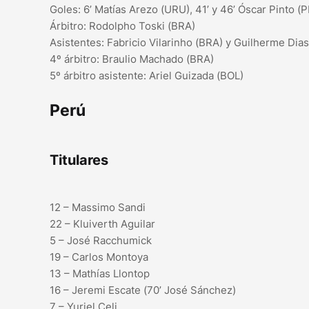
Goles: 6’ Matías Arezo (URU), 41’ y 46’ Óscar Pinto 
Árbitro: Rodolpho Toski (BRA)
Asistentes: Fabricio Vilarinho (BRA) y Guilherme Dia
4º árbitro: Braulio Machado (BRA)
5º árbitro asistente: Ariel Guizada (BOL)
Perú
Titulares
12 – Massimo Sandi
22 – Kluiverth Aguilar
5 – José Racchumick
19 – Carlos Montoya
13 – Mathías Llontop
16 – Jeremi Escate (70’ José Sánchez)
7 – Yuriel Celi