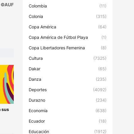
©AUF
Colombia
(11)
Colonia
(315)
Copa América
(64)
Copa América de Fútbol Playa
(1)
Copa Libertadores Femenina
(8)
Cultura
(7325)
Dakar
(65)
Danza
(235)
Deportes
(4092)
Durazno
(234)
á sus
Economía
(638)
Ecuador
(18)
Educación
(1912)