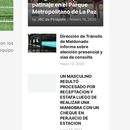
patinaje en el Parque
Metropolitano de La Paz
by
JBC de Piriápolis
-
febrero 16, 2020
Dirección de Tránsito
de Maldonado
ron los
informa sobre
equipo
atención presencial y
vías de consulta
mayo 13, 2020
UN MASCULINO
RESULTÓ
PROCESADO POR
RECEPTACION Y
ESTAFA LUEGO DE
REALIZAR UNA
MANIOBRA CON UN
CHEQUE EN
PERJUICIO DE
ESTACION
junio 17, 2012