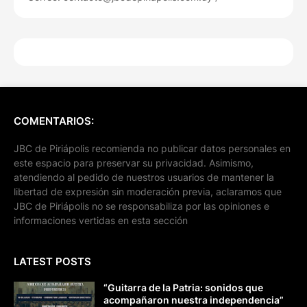
COMENTARIOS:
JBC de Piriápolis recomienda no publicar datos personales en
este espacio para preservar su privacidad. Asimismo,
atendiendo al pedido de nuestros usuarios de mantener la
libertad de expresión sin moderación previa, aclaramos que
JBC de Piriápolis no se responsabiliza por las opiniones e
informaciones vertidas en esta sección
LATEST POSTS
“Guitarra de la Patria: sonidos que
acompañaron nuestra independencia”