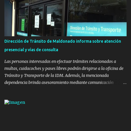
Ministerio de Transporte y Obras Públicas. La nueva
infraestructura deportiva consiste en una plataforma de 35 m por
20 m con banco de hormigón sobre sus laterales. Su destino será
polifuncional, permitiendo la práctica de patín, hockey, gimnasia y
la realización de eventos culturales. Próximo a la pista, se
instalaron juegos infantiles y equipamiento urbano (bancos de
Dirección de Tránsito de Maldonado informa sobre atención
hormigón y sets de bancos y mesas). A su vez, se incorporaron
presencial y vías de consulta
nuevos pavimentos e iluminación. La totalidad de estas obras
implicaron una inversión estimada ...
Las personas interesadas en efectuar trámites relacionados a
multas, cuidacoches y pases libres podrán dirigirse a la oficina de
Tránsito y Transporte de la IDM. Además, la mencionada
dependencia brinda asesoramiento mediante comunicación
telefónica y correo electrónico. La dependencia admitirá el ingreso
de hasta cinco personas a la oficina. En cuanto a la atención
presencial comprende los siguientes trámites: Multas: devolución
de licencias de conducir retenidas por espirometrías y trámites
para la devolución de motos retenidas. Cuidacoches en general.
Pases libres: recargas, renovaciones y estudiantes. Información por