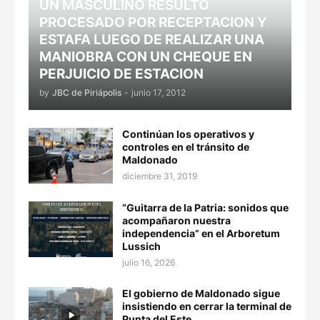
UN MASCULINO RESULTÓ
PROCESADO POR RECEPTACION Y
ESTAFA LUEGO DE REALIZAR UNA
MANIOBRA CON UN CHEQUE EN
PERJUICIO DE ESTACION
by
JBC de Piriápolis
-
junio 17, 2012
Continúan los operativos y
controles en el tránsito de
Maldonado
diciembre 31, 2019
“Guitarra de la Patria: sonidos que
acompañaron nuestra
independencia” en el Arboretum
Lussich
julio 16, 2026
El gobierno de Maldonado sigue
insistiendo en cerrar la terminal de
Punta del Este