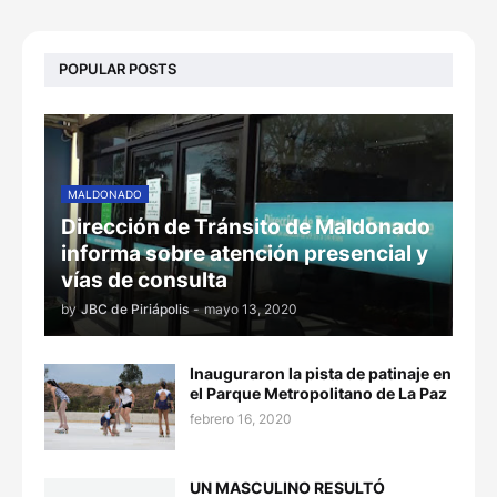
POPULAR POSTS
MALDONADO
Dirección de Tránsito de Maldonado
informa sobre atención presencial y
vías de consulta
by
JBC de Piriápolis
-
mayo 13, 2020
Inauguraron la pista de patinaje en
el Parque Metropolitano de La Paz
febrero 16, 2020
UN MASCULINO RESULTÓ