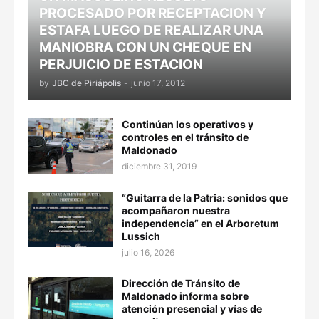
PROCESADO POR RECEPTACION Y
ESTAFA LUEGO DE REALIZAR UNA
MANIOBRA CON UN CHEQUE EN
PERJUICIO DE ESTACION
by
JBC de Piriápolis
-
junio 17, 2012
Continúan los operativos y
controles en el tránsito de
Maldonado
diciembre 31, 2019
“Guitarra de la Patria: sonidos que
acompañaron nuestra
independencia” en el Arboretum
Lussich
julio 16, 2026
Dirección de Tránsito de
Maldonado informa sobre
atención presencial y vías de