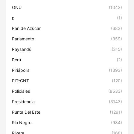
ONU
(1043)
p
(1)
Pan de Azúcar
(683)
Parlamento
(359)
Paysandú
(315)
Perú
(2)
Piriápolis
(1393)
PIT-CNT
(120)
Policiales
(8533)
Presidencia
(3143)
Punta Del Este
(1291)
Río Negro
(984)
Rivera
(168)