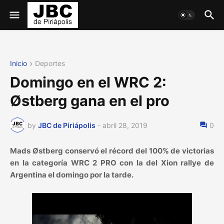
Inicio
Deportes
Domingo en el WRC 2:
Østberg gana en el pro
by
JBC de Piriápolis
-
abril 28, 2019
0
Mads Østberg conservó el récord del 100% de victorias
en la categoría WRC 2 PRO con la del Xion rallye de
Argentina el domingo por la tarde.