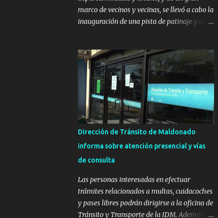
marco de vecinos y vecinas, se llevó a cabo la
inauguración de una pista de patinaje y de
un sector infantil ubicados en el Parque
Metropolitano de La Paz. El proyecto cuenta
con el apoyo del Fondo + Local que es
impulsado por el Programa Uruguay
Integra, de la Dirección de Descentralización
e Inversión Pública de OPP, así como aportes
del Gobierno de Canelones y del Ministerio
de Transporte y Obras Públicas. La nueva
infraestructura deportiva consiste en una
Dirección de Tránsito de Maldonado
plataforma de 35 m por 20 m con banco de
informa sobre atención presencial y vías
hormigón sobre sus laterales. Su destino
de consulta
será polifuncional, permitiendo la práctica
de patín, hockey, gimnasia y la realización
Las personas interesadas en efectuar
de eventos culturales. Próximo a la pista, se
trámites relacionados a multas, cuidacoches
instalaron juegos infantiles y equipamiento
y pases libres podrán dirigirse a la oficina de
urbano (bancos de hormigón y sets de
Tránsito y Transporte de la IDM. Además, la