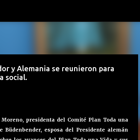
Ir al contenido principal
dor y Alemania se reunieron para
 social.
e Moreno, presidenta del Comité Plan Toda una
ke Büdenbender, esposa del Presidente alemán
sobre los avances del Plan Toda una Vida y sus