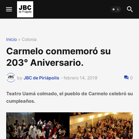
Inicio
Colonia
Carmelo conmemoró su
203° Aniversario.
by
JBC de Piriápolis
-
febrero 14, 2019
0
Teatro Uamá colmado, el pueblo de Carmelo celebró su
cumpleaños.