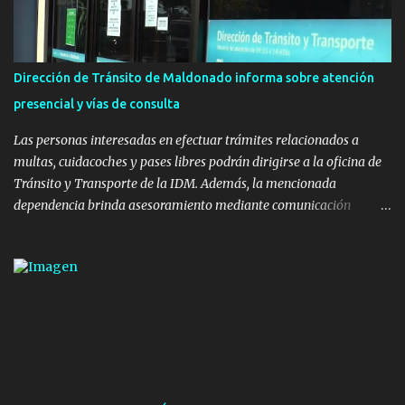
20 m con banco de hormigón sobre sus laterales. Su destino será
polifuncional, permitiendo la práctica de patín, hockey, gimnasia y
la realización de eventos culturales. Próximo a la pista, se
instalaron juegos infantiles y equipamiento urbano (bancos de
Dirección de Tránsito de Maldonado informa sobre atención
hormigón y sets de bancos y mesas). A su vez, se incorporaron
presencial y vías de consulta
nuevos pavimentos e iluminación. La totalidad de estas obras
implicaron una inversión estimada ...
Las personas interesadas en efectuar trámites relacionados a
multas, cuidacoches y pases libres podrán dirigirse a la oficina de
Tránsito y Transporte de la IDM. Además, la mencionada
dependencia brinda asesoramiento mediante comunicación
telefónica y correo electrónico. La dependencia admitirá el ingreso
de hasta cinco personas a la oficina. En cuanto a la atención
presencial comprende los siguientes trámites: Multas: devolución
de licencias de conducir retenidas por espirometrías y trámites
para la devolución de motos retenidas. Cuidacoches en general.
Pases libres: recargas, renovaciones y estudiantes. Información por
vía telefónica y correo electrónico: Multas: reclamos o consultas a
descargostransito@maldonado.gub.uy, o al teléfono 4222
1921(interno 1456). Cuidacoches: consultas a