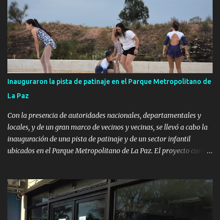
Inauguraron la pista de patinaje en el Parque Metropolitano de
La Paz
Con la presencia de autoridades nacionales, departamentales y
locales, y de un gran marco de vecinos y vecinas, se llevó a cabo la
inauguración de una pista de patinaje y de un sector infantil
ubicados en el Parque Metropolitano de La Paz. El proyecto cuenta
con el apoyo del Fondo + Local que es impulsado por el Programa
Uruguay Integra, de la Dirección de Descentralización e Inversión
Pública de OPP, así como aportes del Gobierno de Canelones y del
Ministerio de Transporte y Obras Públicas. La nueva
infraestructura deportiva consiste en una plataforma de 35 m por