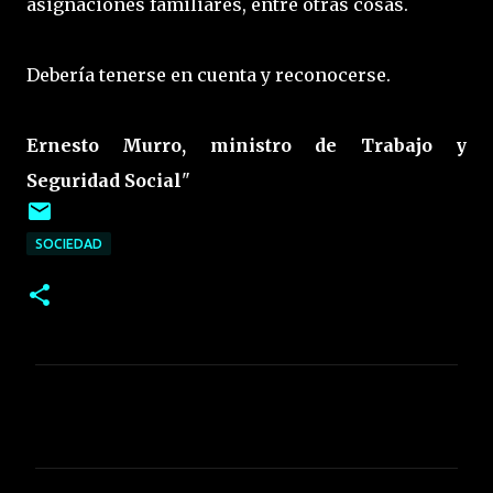
asignaciones familiares, entre otras cosas.
Debería tenerse en cuenta y reconocerse.
Ernesto Murro, ministro de Trabajo y
Seguridad Social
"
SOCIEDAD
C
o
m
e