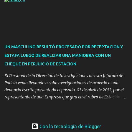
presencial comprende los siguientes trámites: Multas: devolución
de licencias de conducir retenidas por espirometrías y trámites
para la devolución de motos retenidas. Cuidacoches en general.
Pases libres: recargas, renovaciones y estudiantes. Información por
vía telefónica y correo electrónico: Multas: reclamos o consultas a
descargostransito@maldonado.gub.uy, o al teléfono 4222
1921(interno 1456). Cuidacoches: consultas a
UN MASCULINO RESULTÓ PROCESADO POR RECEPTACION Y
transitoytransporte@maldonado.gub.uy, teléfono 4222
ESTAFA LUEGO DE REALIZAR UNA MANIOBRA CON UN
1921(interno 1246). Transporte: consultas generales relacionadas a
CHEQUE EN PERJUICIO DE ESTACION
Uber y Taxi, a través de transporte@maldonado.gub.uy, t...
El Personal de la Dirección de Investigaciones de esta Jefatura de
Policía venía llevando a cabo averiguaciones de acuerdo a una
denuncia escrita presentada el pasado 03 de abril de 2012, por el
representante de una Empresa que gira en el rubro de Estación de
Servicio de la ciudad de Pan de Azúcar.-
Con la tecnología de Blogger