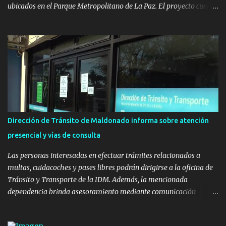
ubicados en el Parque Metropolitano de La Paz. El proyecto cuenta
con el apoyo del Fondo + Local que es impulsado por el Programa
Uruguay Integra, de la Dirección de Descentralización e Inversión
Pública de OPP, así como aportes del Gobierno de Canelones y del
Ministerio de Transporte y Obras Públicas. La nueva
infraestructura deportiva consiste en una plataforma de 35 m por
20 m con banco de hormigón sobre sus laterales. Su destino será
polifuncional, permitiendo la práctica de patín, hockey, gimnasia y
la realización de eventos culturales. Próximo a la pista, se
instalaron juegos infantiles y equipamiento urbano (bancos de
Dirección de Tránsito de Maldonado informa sobre atención
hormigón y sets de bancos y mesas). A su vez, se incorporaron
presencial y vías de consulta
nuevos pavimentos e iluminación. La totalidad de estas obras
implicaron una inversión estimada ...
Las personas interesadas en efectuar trámites relacionados a
multas, cuidacoches y pases libres podrán dirigirse a la oficina de
Tránsito y Transporte de la IDM. Además, la mencionada
dependencia brinda asesoramiento mediante comunicación
telefónica y correo electrónico. La dependencia admitirá el ingreso
de hasta cinco personas a la oficina. En cuanto a la atención