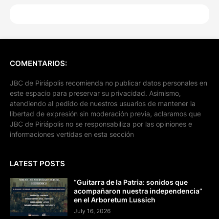
COMENTARIOS:
JBC de Piriápolis recomienda no publicar datos personales en
este espacio para preservar su privacidad. Asimismo,
atendiendo al pedido de nuestros usuarios de mantener la
libertad de expresión sin moderación previa, aclaramos que
JBC de Piriápolis no se responsabiliza por las opiniones e
informaciones vertidas en esta sección
LATEST POSTS
“Guitarra de la Patria: sonidos que
acompañaron nuestra independencia”
en el Arboretum Lussich
July 16, 2026