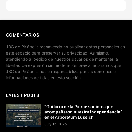
COMENTARIOS:
JBC de Piriápolis recomienda no publicar datos personales en
este espacio para preservar su privacidad. Asimismo,
atendiendo al pedido de nuestros usuarios de mantener la
libertad de expresión sin moderación previa, aclaramos que
JBC de Piriápolis no se responsabiliza por las opiniones e
informaciones vertidas en esta sección
LATEST POSTS
“Guitarra de la Patria: sonidos que
acompañaron nuestra independencia”
en el Arboretum Lussich
July 16, 2026