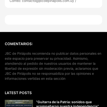
Correo: contacto@jbcdepiriapolis.com.uy /
COMENTARIOS:
JBC de Piriápolis recomienda no publicar datos personales en
este espacio para preservar su privacidad. Asimismo,
atendiendo al pedido de nuestros usuarios de mantener la
libertad de expresión sin moderación previa, aclaramos que
JBC de Piriápolis no se responsabiliza por las opiniones e
informaciones vertidas en esta sección
LATEST POSTS
“Guitarra de la Patria: sonidos que
acompañaron nuestra independencia”