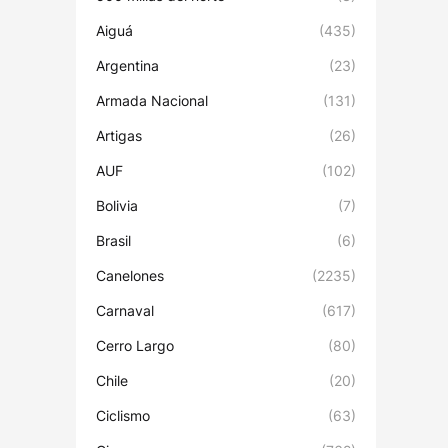
Aiguá
(435)
Argentina
(23)
Armada Nacional
(131)
Artigas
(26)
AUF
(102)
Bolivia
(7)
Brasil
(6)
Canelones
(2235)
Carnaval
(617)
Cerro Largo
(80)
Chile
(20)
Ciclismo
(63)