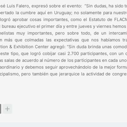
osé Luis Falero, expresó sobre el evento: “Sin dudas, ha sido 
espertado la cumbre aquí en Uruguay; no solamente para nuestr
 logró aprobar cosas importantes, como el Estatuto de FLAC
l bureau ejecutivo el primer día y entre jueves y viernes hemos
elistas muy importantes, pero sobre todo, de un intercam
on más que colmadas las expectativas que nos habíamos tra
tion & Exhibition Center agregó: “Sin duda brinda unas como
este tipo, que logró cobijar casi 2.700 participantes, con un 
as salas de acuerdo al número de los participantes en cada uno
raordinario y debemos seguir aprovechándolo de la mejor for
icipalismo, pero también que jerarquice la actividad de congr