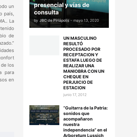
presencial y vías de
todo un
consulta
o país,
by
JBC de Piriápolis
-
mayo 13, 2020
MA.. La
 tenido
bio de
UN MASCULINO
zado.”
RESULTÓ
PROCESADO POR
didades
RECEPTACION Y
confort
ESTAFA LUEGO DE
 de los
REALIZAR UNA
MANIOBRA CON UN
ma para
CHEQUE EN
esos en
PERJUICIO DE
ESTACION
junio 17, 2012
“Guitarra de la Patria:
sonidos que
acompañaron
nuestra
independencia” en el
Arboretum Lussich