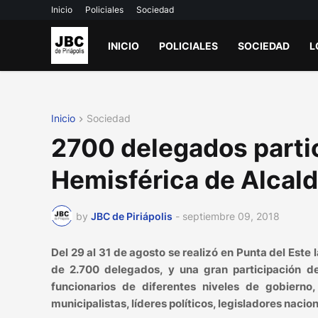
Inicio
Policiales
Sociedad
INICIO
POLICIALES
SOCIEDAD
L
Inicio
Sociedad
2700 delegados partic
Hemisférica de Alcald
by
JBC de Piriápolis
-
septiembre 09, 2018
Del 29 al 31 de agosto se realizó en Punta del Este
de 2.700 delegados, y una gran participación de 
funcionarios de diferentes niveles de gobierno
municipalistas, líderes políticos, legisladores nacio