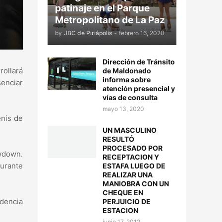
patinaje en el Parque
Metropolitano de La Paz
by
JBC de Piriápolis
-
febrero 16, 2020
Dirección de Tránsito
rollará
de Maldonado
informa sobre
senciar
atención presencial y
vías de consulta
mayo 13, 2020
enis de
UN MASCULINO
RESULTÓ
PROCESADO POR
owdown.
RECEPTACION Y
durante
ESTAFA LUEGO DE
REALIZAR UNA
MANIOBRA CON UN
CHEQUE EN
ndencia
PERJUICIO DE
ESTACION
junio 17, 2012