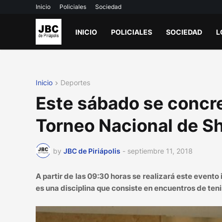
Inicio
Policiales
Sociedad
INICIO
POLICIALES
SOCIEDAD
L
Inicio
Deportes
Este sábado se concre
Torneo Nacional de 
by
JBC de Piriápolis
-
septiembre 11, 2018
A partir de las 09:30 horas se realizará este even
es una disciplina que consiste en encuentros de ten