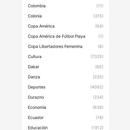
Colombia
(11)
Colonia
(315)
Copa América
(64)
Copa América de Fútbol Playa
(1)
Copa Libertadores Femenina
(8)
Cultura
(7325)
Dakar
(65)
Danza
(235)
Deportes
(4092)
Durazno
(234)
Economía
(638)
Ecuador
(18)
Educación
(1912)