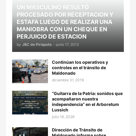
UN MASCULINO RESULTÓ
PROCESADO POR RECEPTACION Y
ESTAFA LUEGO DE REALIZAR UNA
MANIOBRA CON UN CHEQUE EN
PERJUICIO DE ESTACION
by
JBC de Piriápolis
-
junio 17, 2012
Continúan los operativos y
controles en el tránsito de
Maldonado
diciembre 31, 2019
“Guitarra de la Patria: sonidos que
acompañaron nuestra
independencia” en el Arboretum
Lussich
julio 16, 2026
Dirección de Tránsito de
Maldonado informa sobre