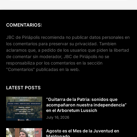
COMENTARIOS:
JBC de Piriápolis recomienda no publicar datos personales en
los comentarios para preservar su privacidad. Tambien
aclaramos que, a pedido de los usuarios que piden la libertad
de comentar sin moderador, JBC de Piriápolis no se
responsabiliza por los comentarios en la sección
"Comentarios" publicadas en la web.
LATEST POSTS
“Guitarra de la Patria: sonidos que
acompañaron nuestra independencia”
en el Arboretum Lussich
July 16, 2026
Agosto es el Mes de la Juventud en
Maldonado