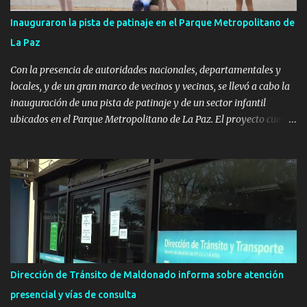
Inauguraron la pista de patinaje en el Parque Metropolitano de
La Paz
Con la presencia de autoridades nacionales, departamentales y
locales, y de un gran marco de vecinos y vecinas, se llevó a cabo la
inauguración de una pista de patinaje y de un sector infantil
ubicados en el Parque Metropolitano de La Paz. El proyecto cuenta
con el apoyo del Fondo + Local que es impulsado por el Programa
Uruguay Integra, de la Dirección de Descentralización e Inversión
Pública de OPP, así como aportes del Gobierno de Canelones y del
Ministerio de Transporte y Obras Públicas. La nueva
infraestructura deportiva consiste en una plataforma de 35 m por
20 m con banco de hormigón sobre sus laterales. Su destino será
polifuncional, permitiendo la práctica de patín, hockey, gimnasia y
la realización de eventos culturales. Próximo a la pista, se
instalaron juegos infantiles y equipamiento urbano (bancos de
Dirección de Tránsito de Maldonado informa sobre atención
hormigón y sets de bancos y mesas). A su vez, se incorporaron
presencial y vías de consulta
nuevos pavimentos e iluminación. La totalidad de estas obras