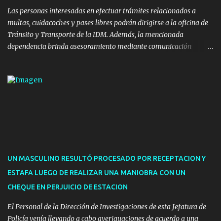
implicaron una inversión estimada ...
Las personas interesadas en efectuar trámites relacionados a
multas, cuidacoches y pases libres podrán dirigirse a la oficina de
Tránsito y Transporte de la IDM. Además, la mencionada
dependencia brinda asesoramiento mediante comunicación
telefónica y correo electrónico. La dependencia admitirá el ingreso
de hasta cinco personas a la oficina. En cuanto a la atención
presencial comprende los siguientes trámites: Multas: devolución
de licencias de conducir retenidas por espirometrías y trámites
para la devolución de motos retenidas. Cuidacoches en general.
Pases libres: recargas, renovaciones y estudiantes. Información por
vía telefónica y correo electrónico: Multas: reclamos o consultas a
descargostransito@maldonado.gub.uy, o al teléfono 4222
1921(interno 1456). Cuidacoches: consultas a
UN MASCULINO RESULTÓ PROCESADO POR RECEPTACION Y
transitoytransporte@maldonado.gub.uy, teléfono 4222
ESTAFA LUEGO DE REALIZAR UNA MANIOBRA CON UN
1921(interno 1246). Transporte: consultas generales relacionadas a
CHEQUE EN PERJUICIO DE ESTACION
Uber y Taxi, a través de transporte@maldonado.gub.uy, t...
El Personal de la Dirección de Investigaciones de esta Jefatura de
Policía venía llevando a cabo averiguaciones de acuerdo a una