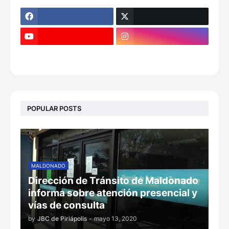
POPULAR POSTS
MALDONADO
Dirección de Tránsito de Maldonado
informa sobre atención presencial y
vías de consulta
by
JBC de Piriápolis
-
mayo 13, 2020